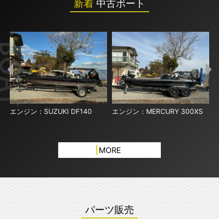
新着
中古ボート
2
エンジン：SUZUKI DF140
エンジン：MERCURY 300XS
エ
MORE
パーツ販売