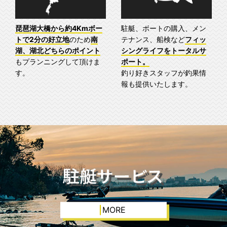
琵琶湖大橋から約4Kmボー
駐艇、ボートの購入、メン
トで2分の好立地
のため
南
テナンス、船検など
フィッ
湖、湖北どちらのポイント
シングライフをトータルサ
もプランニングして頂けま
ポート。
す。
釣り好きスタッフが釣果情
報も提供いたします。
MORE