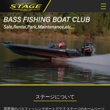
togg
navi
ステージについて
琵琶湖のバスフィッシングボートグラブ ステージのホームページ