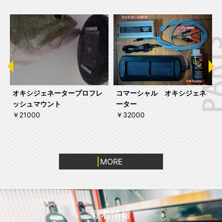
ッ
オキシジェネータープロフレ
コマーシャル オキシジェネ
ッシュマウント
ーター
￥21000
￥32000
MORE
新着情報