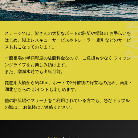
ステージでは、皆さんの大切なボートの駐艇や揚降の
お手伝いを
はじめ、湖上レスキューサービスやトレーラー
牽引などのサービ
スもおこなっております。
一般相場の半額程度の駐艇料金なので、ご負担も少なく
フィッシ
ングライフをお楽しみ頂けます。
また、増減水時でも出艇可能。
琵琶湖大橋から約4Km。ボートで2分前後の好立地のため、南湖・
湖北どちらの
ポイントも楽しめます。
他の駐艇場やマリーナをご利用されている方でも、急なトラブル
の際は、
お気軽にご連絡ください。