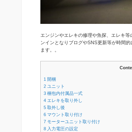
エンジンやエレキの修理や魚探、エレキ等
ンインとなりブログやSNS更新等が時間的
ます。。
Conte
1
開梱
2
ユニット
3
梱包内付属品一式
4
エレキを取り外し
5
取外し後
6
マウント取り付け
7
モーターユニット取り付け
8
入力電圧の設定